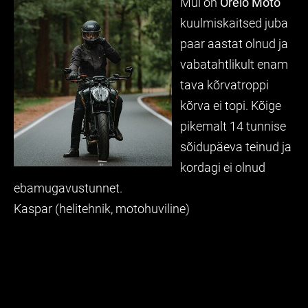
Mul on
Orelo Moto
kuulmiskaitsed juba
paar aastat olnud ja
vabatahtlikult enam
tava kõrvatroppi
kõrva ei topi. Kõige
pikemalt 14 tunnise
sõidupäeva teinud ja
kordagi ei olnud
ebamugavustunnet.
Kaspar (helitehnik, motohuviline)