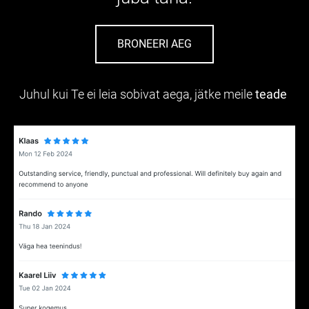
BRONEERI AEG
Juhul kui Te ei leia sobivat aega, jätke meile
teade
.