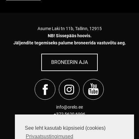
Asume Laki tn 11b, Tallinn, 12915
NB! Sissepääs hoovis.
Jäljendite tegemiseks palume broneerida vastuvõtu aeg.
BRONEERIN AJA
info@orelo.ee
+372 5620 6996
Privaatsustingimused
See leht kasutab küpsiseid (cookies)
Teenuse pakkuja on
SL Tech OÜ
Privaatsustingimused