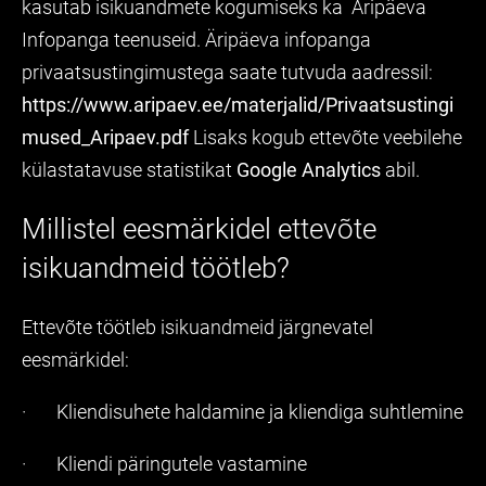
kasutab isikuandmete kogumiseks ka Äripäeva
Infopanga teenuseid. Äripäeva infopanga
privaatsustingimustega saate tutvuda aadressil:
https://www.aripaev.ee/materjalid/Privaatsustingi
mused_Aripaev.pdf
Lisaks kogub ettevõte veebilehe
külastatavuse statistikat
Google Analytics
abil.
Millistel eesmärkidel ettevõte
isikuandmeid töötleb?
Ettevõte töötleb isikuandmeid järgnevatel
eesmärkidel:
· Kliendisuhete haldamine ja kliendiga suhtlemine
· Kliendi päringutele vastamine