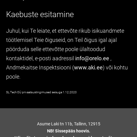
Kaebuste esitamine
Juhul, kui Te leiate, et ettevõte rikub isikuandmete
töötlemisel Teie õiguseid, on Teil õigus igal ajal
pöörduda selle ettevõtte poole ülaltoodud
kontaktidel, e-posti aadressil
info@orelo.ee
,
Andmekaitse Inspektsiooni (
www.aki.ee
) või kohtu
poole.
SL Tech OÜ privaatsustingimused seisuga 1.12.2020
Asume Laki tn 11b, Tallinn, 12915
NB! Sissepääs hoovis.