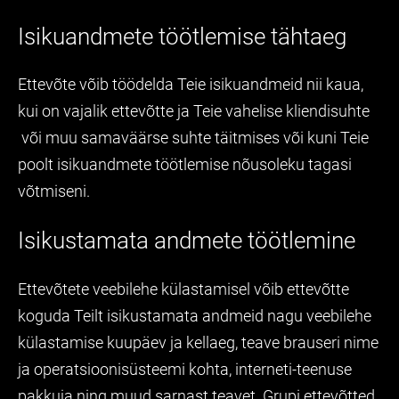
Isikuandmete töötlemise tähtaeg
Ettevõte võib töödelda Teie isikuandmeid nii kaua,
kui on vajalik ettevõtte ja Teie vahelise kliendisuhte
või muu samaväärse suhte täitmises või kuni Teie
poolt isikuandmete töötlemise nõusoleku tagasi
võtmiseni.
Isikustamata andmete töötlemine
Ettevõtete veebilehe külastamisel võib ettevõtte
koguda Teilt isikustamata andmeid nagu veebilehe
külastamise kuupäev ja kellaeg, teave brauseri nime
ja operatsioonisüsteemi kohta, interneti-teenuse
pakkuja ning muud sarnast teavet. Grupi ettevõtted