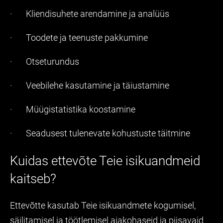
· Kliendisuhete arendamine ja analüüs
· Toodete ja teenuste pakkumine
· Otseturundus
· Veebilehe kasutamine ja täiustamine
· Müügistatistika koostamine
· Seadusest tulenevate kohustuste täitmine
Kuidas ettevõte Teie isikuandmeid
kaitseb?
Ettevõtte kasutab Teie isikuandmete kogumisel,
säilitamisel ja töötlemisel ajakohaseid ja piisavaid