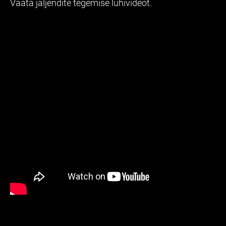
Vaata jäljendite tegemise lühivideot.