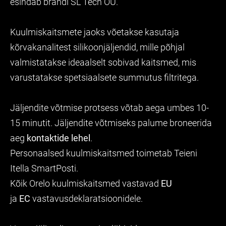
esindab brändi SL Tech OÜ.
Kuulmiskaitsmete jaoks võetakse kasutaja
kõrvakanalitest silikoonjäljendid, mille põhjal
valmistatakse ideaalselt sobivad kaitsmed, mis
varustatakse spetsiaalsete summutus filtritega.
Jäljendite võtmise protsess võtab aega umbes 10-
15 minutit. Jäljendite võtmiseks palume broneerida
aeg
kontaktide lehel
.
Personaalsed kuulmiskaitsmed toimetab Teieni
Itella SmartPosti.
Kõik Orelo kuulmiskaitsmed vastavad
EU
ja
EC
vastavusdeklaratsioonidele.